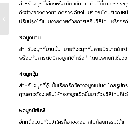
สำหรับจมูกที่เอียงหรือเบี้ยวนั้น แต่เดิมมีที่มาจากก
ถึงช่วงของดวงตาเกิดการเอียงไปบริเวณใดบริเวณหนึ่
ก่อนทำศัลยกรรมจมูก
ปรับปรุงได้แบบง่ายดายด้วยการเสริมซิลิโคน หรือกรณี
เชียงใ�...
3.จมูกบาน
สำหรับจมูกที่บานนั้นหมายถึงจมูกที่ปลายมีขนาดใหญ่ อ
พร้อมกับการตัดปีกจมูกที่ดี หรือทำโดยแพทย์ที่เชี่ยวชา
4.จมูกงุ้ม
สำหรับจมูกที่งุ้มนั้นเรียกอีกชื่อว่าจมูกแม่มด โดยร
คุณอาจต้องเสริมให้ทรงจมูกเชิดขึ้นมาด้วยซิลิโคนก็ได้
5.จมูกมีฮัมพ์
อีกหนึ่งแบบที่ไม่ว่าใครก็อาจจะอยากไปศัลยกรรมได้แก่ จ