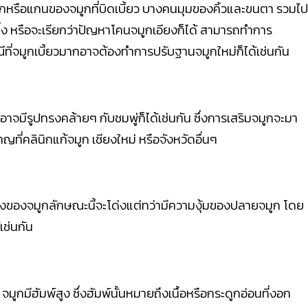
ระดูกหรือแกนของจมูกที่บิดเบี้ยว บางคนมุมของคิ้วและขนตา รวมไป
ง หรือจะเรียกว่าปัญหาโคนจมูกเอียงก็ได้ สามารถทำการ
ที่จมูกเบี้ยวมากอาจต้องทำการปรับฐานจมูกใหม่ก็ได้เช่นกัน
าจมีรูปทรงคล้ายๆ กับชมพู่ก็ได้เช่นกัน ซึ่งการเสริมจมูกจะมา
ญที่คลินิกแก้จมูก เชียงใหม่ หรือจังหวัดอื่นๆ
ูปทรงของจมูกลักษณะนี้จะโด่งแต่ทว่ามีความงุ้มของปลายจมูก โดย
เช่นกัน
มูกมีฮัมพ์สูง ซึ่งฮัมพ์นั้นหมายถึงเนื้อหรือกระดูกอ่อนที่งอก