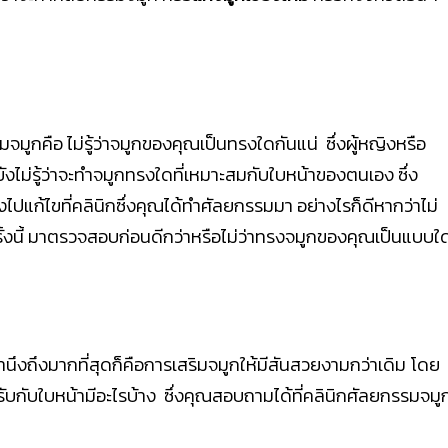
กคือ ไม่รู้ว่าจมูกของคุณเป็นทรงใดกันแน่ ซึ่งผู้หญิงหรือ
งไม่รู้ว่าจะทำจมูกทรงใดที่เหมาะสมกับใบหน้าของตนเอง ซึ่ง
งไปแก้ไขที่คลินิกซึ่งคุณได้ทำศัลยกรรมมา อย่างไรก็ดีหากว่าไม่
งนี้ มาตรวจสอบก่อนดีกว่าหรือไม่ว่าทรงจมูกของคุณเป็นแบบใ
รคำนึงถึงมากที่สุดก็คือการเสริมจมูกให้มีสันสวยงามกว่าเดิม โดย
บกับใบหน้ามีอะไรบ้าง ซึ่งคุณสอบถามได้ที่คลินิกศัลยกรรมจมู